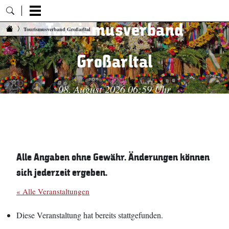
Tourismusverband
Zum Inhalt springen
Tourismusverband Großarltal
Großarltal
08. August 2026 06:59 Uhr
Alle Angaben ohne Gewähr. Änderungen können
sich jederzeit ergeben.
« Alle Veranstaltungen
Diese Veranstaltung hat bereits stattgefunden.