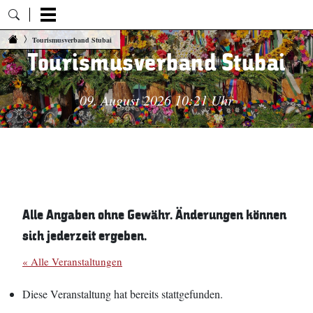
Zum Inhalt springen
Tourismusverband Stubai
Tourismusverband Stubai
09. August 2026 10:21 Uhr
Alle Angaben ohne Gewähr. Änderungen können
sich jederzeit ergeben.
« Alle Veranstaltungen
Diese Veranstaltung hat bereits stattgefunden.