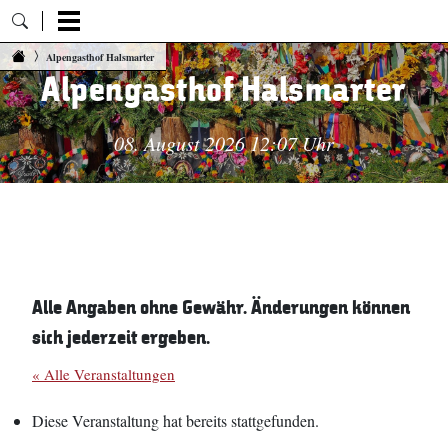
Zum Inhalt springen
Alpengasthof Halsmarter
Alpengasthof Halsmarter
08. August 2026 12:07 Uhr
Alle Angaben ohne Gewähr. Änderungen können
sich jederzeit ergeben.
« Alle Veranstaltungen
Diese Veranstaltung hat bereits stattgefunden.