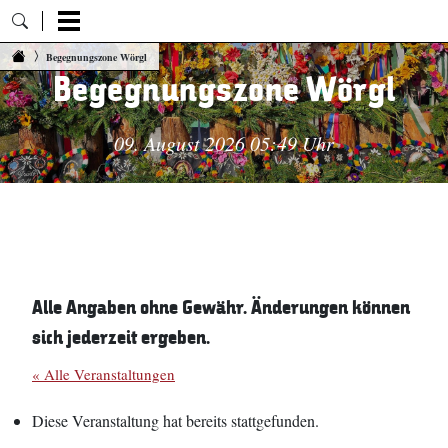
Zum Inhalt springen
Begegnungszone Wörgl
Begegnungszone Wörgl
09. August 2026 05:49 Uhr
Alle Angaben ohne Gewähr. Änderungen können
sich jederzeit ergeben.
« Alle Veranstaltungen
Diese Veranstaltung hat bereits stattgefunden.