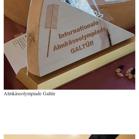
Almkäseolympiade Galtür