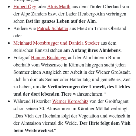
Hubert Ögg
oder
Alois Marth
aus dem Tiroler Oberland von
der Alpe Zanders bzw. der Lader Heuberg-Alm verbringen
fast ihr ganzes Leben auf der Alm
schon
.
Andere wie
Patrick Schlatter
aus Fließ im Tiroler Oberland
oder
Meinhard Moosbrugger und Daniela Stocker
aus dem
am Anfang ihres Almlebens
steirischen Ennstal stehen
.
Fotograf
Hannes Buchinger
auf der Alm hinterm Brunn
oberhalb vom Weissensee in Kärnten hingegen sucht jeden
Sommer einen Ausgleich zur Arbeit in der Wiener Großstadt.
„Ich bin dort als Senner oder Halter tätig und genieße es, Zeit
Veränderungen der Umwelt, des Lichtes
zu haben, um die
und der dort lebenden Tiere
wahrzunehmen.“
Während Historiker
Werner Koroschitz
von der Großfragant
schon seinen 30. Almsommer im Kärntner Mölltal verbringt.
„Das Vieh der Hochalm folgt der Vegetation und wechselt in
Der Hirte folgt dem Vieh
der Almsaison viermal die Weide.
beim Weidewechsel
.“