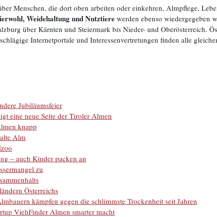
ber Menschen, die dort oben arbeiten oder einkehren, Almpflege, Lebe
ierwohl, Weidehaltung und Nutztiere
werden ebenso wiedergegeben 
 Salzburg über Kärnten und Steiermark bis Nieder- und Oberösterreich. 
lägige Internetportale und Interessenvertretungen finden alle gleiche
ndere Jubiläumsfeier
gt eine neue Seite der Tiroler Almen
 Almen knapp
 alte Alm
lzoo
ung – auch Kinder packen an
ssermangel zu
usammenhalts
ländern Österreichs
 Almbauern kämpfen gegen die schlimmste Trockenheit seit Jahren
tartup ViehFinder Almen smarter macht