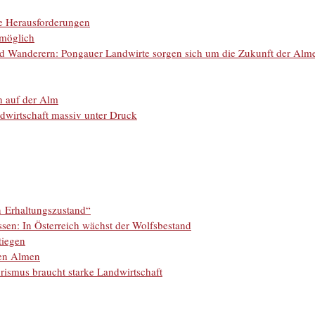
re Herausforderungen
 möglich
d Wanderern: Pongauer Landwirte sorgen sich um die Zukunft der Alm
 auf der Alm
dwirtschaft massiv unter Druck
en Erhaltungszustand“
sen: In Österreich wächst der Wolfsbestand
tiegen
den Almen
urismus braucht starke Landwirtschaft