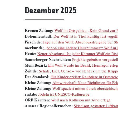
Dezember 2025
Kronen Zeitung:
Wolf im Ortsgebiet: „Kein Grund zur 
Dolomitenstadt:
Der Wolf ist in Tirol künftig fast vogelf
Pirsch.de:
Jagd auf den Wolf: Abschoussfreigabe per S
merkur.de
: „Schon eine andere Hausnummer“: Wolf in B
Heute:
Neuer Abschuss! Ist jeder Kärntner Wolf ein Ris
Samerberger Nachrichten:
Projektergebnisse vorgeste
Mein Bezirk:
Ein Wolf wurde im Bezirk Hermagor erleg
Zeit.de:
Schafe, Esel, Ochse – wie steht es um die Kripp
Der Standard:
Für Kinder erklärt: Raubtiere in Österrei
Kleine Zeitung:
Almwirtschaft: Neue Richtlinien für Er
Kleine Zeitung:
Wolf spaziert mitten durch obersteirisc
rnd.de:
Jodeln ist UNESCO-Kulturerbe
ORF Kärnten:
Wolf nach Kollision mit Auto erlegt
Ausseer Regionalfernsehen:
Skisaison gestartet: Liftka