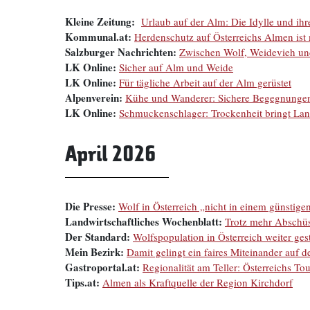
Kleine Zeitung:
Urlaub auf der Alm: Die Idylle und ih
Kommunal.at:
Herdenschutz auf Österreichs Almen ist
Salzburger Nachrichten:
Zwischen Wolf, Weidevieh un
LK Online:
Sicher auf Alm und Weide
LK Online:
Für tägliche Arbeit auf der Alm gerüstet
Alpenverein:
Kühe und Wanderer: Sichere Begegnungen
LK Online:
Schmuckenschlager: Trockenheit bringt Lan
April 2026
Die Presse:
Wolf in Österreich „nicht in einem günstig
Landwirtschaftliches
Wochenblatt:
Trotz mehr Abschüs
Der Standard:
Wolfspopulation in Österreich weiter ges
Mein Bezirk:
Damit gelingt ein faires Miteinander auf 
Gastroportal.at:
Regionalität am Teller: Österreichs To
Tips.at:
Almen als Kraftquelle der Region Kirchdorf