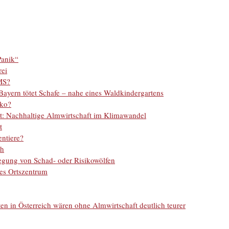
Panik“
rei
MS?
ayern tötet Schafe – nahe eines Waldkindergartens
iko?
llt: Nachhaltige Almwirtschaft im Klimawandel
t
entiere?
ch
legung von Schad- oder Risikowölfen
hes Ortszentrum
rten in Österreich wären ohne Almwirtschaft deutlich teurer