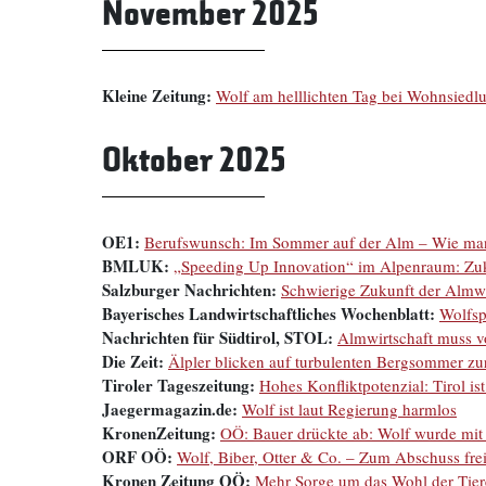
November 2025
Kleine Zeitung:
Wolf am helllichten Tag bei Wohnsiedlu
Oktober 2025
OE1:
Berufswunsch: Im Sommer auf der Alm – Wie man
BMLUK:
„Speeding Up Innovation“ im Alpenraum: Zuku
Salzburger Nachrichten:
Schwierige Zukunft der Almwi
Bayerisches Landwirtschaftliches Wochenblatt:
Wolfsp
Nachrichten für Südtirol, STOL:
Almwirtschaft muss v
Die Zeit:
Älpler blicken auf turbulenten Bergsommer zu
Tiroler Tageszeitung:
Hohes Konfliktpotenzial: Tirol is
Jaegermagazin.de:
Wolf ist laut Regierung harmlos
KronenZeitung:
OÖ: Bauer drückte ab: Wolf wurde mit
ORF OÖ:
Wolf, Biber, Otter & Co. – Zum Abschuss fre
Kronen Zeitung OÖ:
Mehr Sorge um das Wohl der Tier