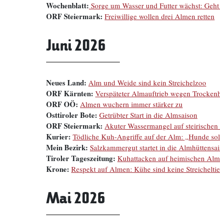
Wochenblatt:
Sorge um Wasser und Futter wächst: Geht
ORF Steiermark:
Freiwillige wollen drei Almen retten
Juni 2026
Neues Land:
Alm und Weide sind kein Streichelzoo
ORF Kärnten:
Verspäteter Almauftrieb wegen Trockenh
ORF OÖ:
Almen wuchern immer stärker zu
Osttiroler Bote:
Getrübter Start in die Almsaison
ORF Steiermark:
Akuter Wassermangel auf steirische
Kurier:
Tödliche Kuh-Angriffe auf der Alm: „Hunde sol
Mein Bezirk:
Salzkammergut startet in die Almhüttensa
Tiroler Tageszeitung:
Kuhattacken auf heimischen Alm
Krone:
Respekt auf Almen: Kühe sind keine Streicheltie
Mai 2026