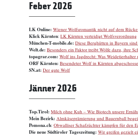
Feber 2026
LK Online:
Wiener Wolfsromantik nicht auf dem Rücke
Klick Kärnten
:
LK Kärnten verteidigt Wolfsverordnung
München-T-mobile.de:
Diese Berghütten in Bayern sind
Welt.de:
Besonders ein Faktor treibt Wölfe dazu, ihre 
topagrar.com:
Wolf ins Jagdrecht: Was Weidetierhalter 
ORF Kärnten:
Besendeter Wolf in Kärnten abgeschoss
SN.at:
Der gute Wolf
Jänner 2026
Top.Tirol:
Milch ohne Kuh – Wie Biotech unsere Ernähr
Mein Bezirk:
Almkäseprämierung und Bauernball begei
Pomona.ch
:
Obwalliser Schafzüchter kämpfen für den Er
Die neue Südtiroler Tageszeitung:
Wir greifen gezielt e