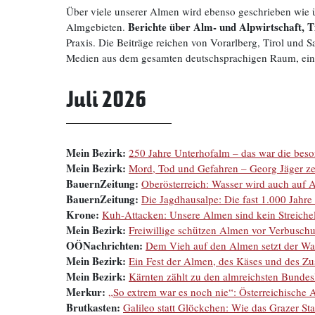
Über viele unserer Almen wird ebenso geschrieben wie ü
Berichte über Alm- und Alpwirtschaft, T
Almgebieten.
Praxis. Die Beiträge reichen von Vorarlberg, Tirol und
Medien aus dem gesamten deutschsprachigen Raum, einsch
Juli 2026
Mein Bezirk:
250 Jahre Unterhofalm – das war die beso
Mein Bezirk:
Mord, Tod und Gefahren – Georg Jäger zei
BauernZeitung:
Oberösterreich: Wasser wird auch auf
BauernZeitung:
Die Jagdhausalpe: Die fast 1.000 Jahre
Krone:
Kuh-Attacken: Unsere Almen sind kein Streiche
Mein Bezirk:
Freiwillige schützen Almen vor Verbusch
OÖNachrichten:
Dem Vieh auf den Almen setzt der Wa
Mein Bezirk:
Ein Fest der Almen, des Käses und des Z
Mein Bezirk:
Kärnten zählt zu den almreichsten Bundes
Merkur:
„So extrem war es noch nie“: Österreichische
Brutkasten:
Galileo statt Glöckchen: Wie das Grazer S