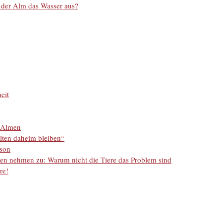
 der Alm das Wasser aus?
eit
n Almen
lten daheim bleiben“
ison
en nehmen zu: Warum nicht die Tiere das Problem sind
re!