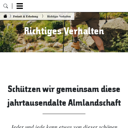
Zum Inhalt springen
Freizeit & Erholung
Richtiges Verhalten
Richtiges Verhalten
Schützen wir gemeinsam diese
jahrtausendalte Almlandschaft
Jeder und jede kann etwas von dieser schönen