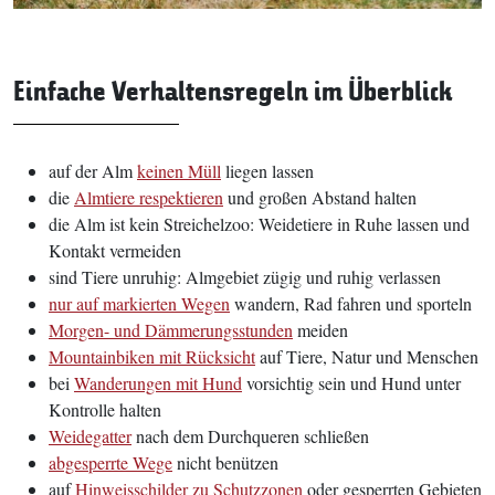
Einfache Verhaltensregeln im Überblick
auf der Alm
keinen Müll
liegen lassen
die
Almtiere respektieren
und großen Abstand halten
die Alm ist kein Streichelzoo: Weidetiere in Ruhe lassen und
Kontakt vermeiden
sind Tiere unruhig: Almgebiet zügig und ruhig verlassen
nur auf markierten Wegen
wandern, Rad fahren und sporteln
Morgen- u
nd Dämmerungsstunden
meiden
Mountainbiken mit Rücksicht
auf Tiere, Natur und Menschen
bei
Wanderungen mit Hund
vorsichtig sein und Hund unter
Kontrolle halten
Weidegatter
nach dem Durchqueren schließen
abgesperrte Wege
nicht benützen
auf
Hinweisschilder zu Schutzzonen
oder gesperrten Gebieten