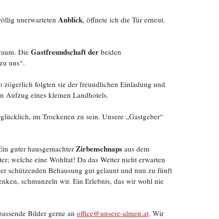
Anblick
öllig unerwarteten
, öffnete ich die Tür erneut.
Gastfreundschaft der
nraum. Die
beiden
 zu uns“.
 zögerlich folgten sie der freundlichen Einladung und
n Aufzug eines kleinen Landhotels.
glücklich, im Trockenen zu sein. Unsere „Gastgeber“
Zirbenschnaps
 Ein guter hausgemachter
aus dem
ter; welche eine Wohltat! Da das Wetter nicht erwarten
 der schützenden Behausung gut gelaunt und nun zu fünft
nken, schmunzeln wir. Ein Erlebnis, das wir wohl nie
u passende Bilder gerne an
office@unsere-almen.at
. Wir