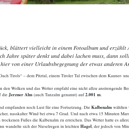
ck, blättert vielleicht in einem Fotoalbum und erzähl
h Jahre später denkt und dabei lachen muss, dann sollt
 hier von einer Urlaubsbegegnung der etwas anderen Art
ch Tirols“ – dem Pitztal, einem Tiroler Tal zwischen dem Kauner- un
n den Wolken und das Wetter empfahl eine nicht allzu anstrengende Be
Jerzner Alm
2.001 m
f die
(auch Tanzalm genannt) auf
.
Kalbenalm
nd empfanden noch Lust für eine Fortsetzung. Die
wählten w
icher, nasskalter Wind bei etwa 7 Grad. Und nach etwa 15 Minuten Mars
 trockenen Fußes die Kalbenalm zu erreichen. Das Wetter hatte es allerd
Hagel
nn wandelte sich der Nieselregen in leichten
, der jedoch von Mi