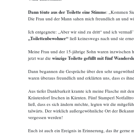
Dann tönte aus der Toilette eine Stimme
: „Kommen Sie
Die Frau und der Mann sahen mich freundlich an und wi
Ich entgegnete: „Aber wir sind zu dritt“ und ich verma
„Toilettenbewohner“
ließ keineswegs nach und sie erneu
Meine Frau und der 15-jährige Sohn waren inzwischen hi
winzige Toilette gefüllt mit fünf Wandersl
jetzt war die
Dann begannen die Gespräche über den sehr ungewöhnlic
waren überaus freundlich und erklärten uns, dass es ih
Aus tiefer Dankbarkeit kramte ich meine Flasche mit de
Kräuterdorf Irschen in Kärnten. Fünf Stamperl Notfalltr
ließ, dass es sich ändern möchte, legten wir die mitge
talwärts. Der wirklich außergewöhnliche Ort der Bekann
vergessen werden!
Euch ist auch ein Ereignis in Erinnerung, das ihr gerne 