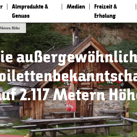
r
Almprodukte &
Medien
Freizeit &
Genuss
Erholung
 Metern Höhe
ie außergewöhnlic
oilettenbekanntsch
auf 2.117 Metern Höh