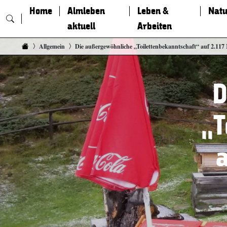
Home
Almleben
Leben &
Natu
aktuell
Arbeiten
Zum Inhalt springen
Allgemein
Die außergewöhnliche „Toilettenbekanntschaft“ auf 2.117
D
„T