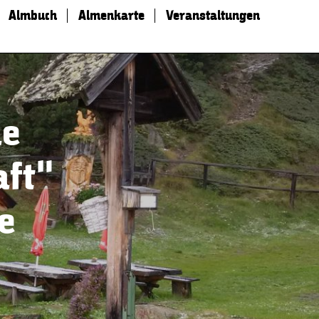
Almbuch
Almenkarte
Veranstaltungen
he
aft“
e