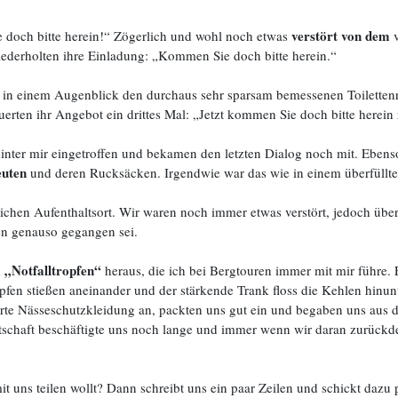
verstört von dem
 doch bitte herein!“ Zögerlich und wohl noch etwas
v
ederholten ihre Einladung: „Kommen Sie doch bitte herein.“
ß’ in einem Augenblick den durchaus sehr sparsam bemessenen Toilette
erten ihr Angebot ein drittes Mal: „Jetzt kommen Sie doch bitte herein
nter mir eingetroffen und bekamen den letzten Dialog noch mit. Ebenso
euten
und deren Rucksäcken. Irgendwie war das wie in einem überfüllte
hen Aufenthaltsort. Wir waren noch immer etwas verstört, jedoch über
nen genauso gegangen sei.
„Notfalltropfen“
n
heraus, die ich bei Bergtouren immer mit mir führe.
opfen stießen aneinander und der stärkende Trank floss die Kehlen hinun
führte Nässeschutzkleidung an, packten uns gut ein und begaben uns aus
tschaft beschäftigte uns noch lange und immer wenn wir daran zurückde
mit uns teilen wollt? Dann schreibt uns ein paar Zeilen und schickt daz