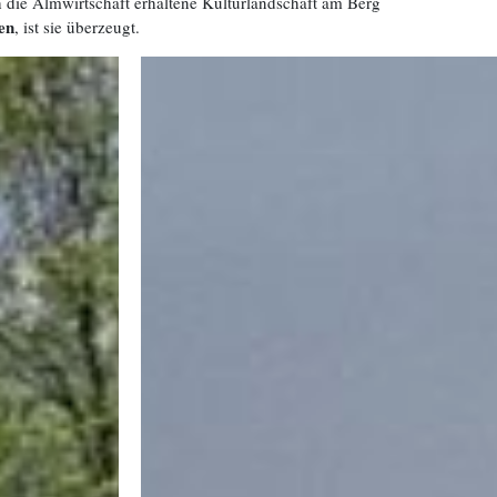
ie Almwirtschaft erhaltene Kulturlandschaft am Berg
en
, ist sie überzeugt.