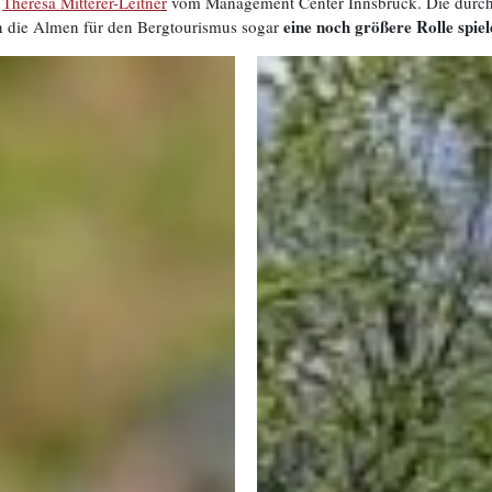
n
Theresa Mitterer-Leitner
vom Management Center Innsbruck. Die durch d
eine noch größere Rolle spiel
en die Almen für den Bergtourismus sogar