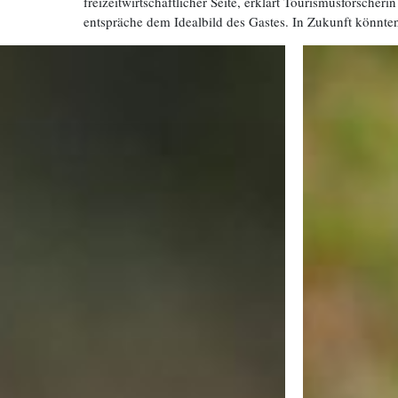
freizeitwirtschaftlicher Seite, erklärt Tourismusforscheri
entspräche dem Idealbild des Gastes. In Zukunft könnt