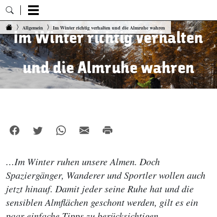
Zum Inhalt springen
Allgemein
Im Winter richtig verhalten und die Almruhe wahren
Im Winter richtig verhalten
und die Almruhe wahren
…Im Winter ruhen unsere Almen. Doch
Spaziergänger, Wanderer und Sportler wollen auch
jetzt hinauf. Damit jeder seine Ruhe hat und die
sensiblen Almflächen geschont werden, gilt es ein
paar einfache Tipps zu berücksichtigen.