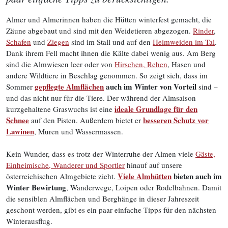
Almer und Almerinnen haben die Hütten winterfest gemacht, die
Zäune abgebaut und sind mit den Weidetieren abgezogen.
Rinder
,
Schafen
und
Ziegen
sind im Stall und auf den
Heimweiden im Tal
.
Dank ihrem Fell macht ihnen die Kälte dabei wenig aus. Am Berg
sind die Almwiesen leer oder von
Hirschen, Rehen
, Hasen und
andere Wildtiere in Beschlag genommen. So zeigt sich, dass im
gepflegte Almflächen
auch im Winter von Vorteil
Sommer
sind –
und das nicht nur für die Tiere. Der während der Almsaison
ideale Grundlage für den
kurzgehaltene Graswuchs ist eine
Schnee
besseren Schutz vor
auf den Pisten. Außerdem bietet er
Lawinen
, Muren und Wassermassen.
Kein Wunder, dass es trotz der Winterruhe der Almen viele
Gäste,
Einheimische, Wanderer und Sportler
hinauf auf unsere
Viele Almhütten
bieten auch im
österreichischen Almgebiete zieht.
Winter Bewirtung
, Wanderwege, Loipen oder Rodelbahnen. Damit
die sensiblen Almflächen und Berghänge in dieser Jahreszeit
geschont werden, gibt es ein paar einfache Tipps für den nächsten
Winterausflug.