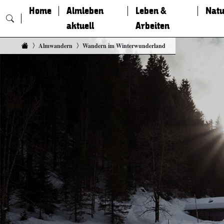
Home
Almleben
Leben &
Natu
aktuell
Arbeiten
Zum Inhalt springen
Almwandern
Wandern im Winterwunderland