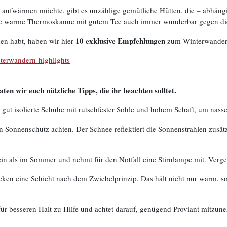
s aufwärmen möchte, gibt es unzählige gemütliche Hütten, die – abh
eine warme Thermoskanne mit gutem Tee auch immer wunderbar gegen di
10 exklusive Empfehlungen
en habt, haben wir hier
zum Winterwandern
nterwandern-highlights
en wir euch nützliche Tipps, die ihr beachten solltet.
gut isolierte Schuhe mit rutschfester Sohle und hohem Schaft, um nass
en Sonnenschutz achten. Der Schnee reflektiert die Sonnenstrahlen zusä
ein als im Sommer und nehmt für den Notfall eine Stirnlampe mit. Verge
cken eine Schicht nach dem Zwiebelprinzip. Das hält nicht nur warm, s
für besseren Halt zu Hilfe und achtet darauf, genügend Proviant mitzun