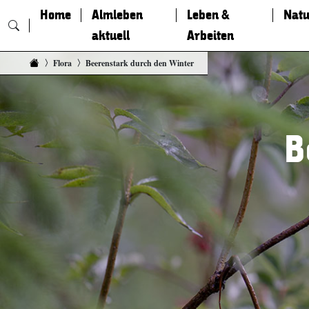
Home
Almleben
Leben &
Natu
aktuell
Arbeiten
Zum Inhalt springen
Flora
Beerenstark durch den Winter
B