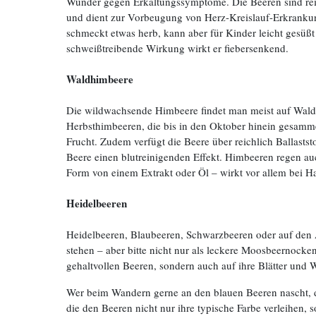
Wunder gegen Erkältungssymptome. Die Beeren sind reich
und dient zur Vorbeugung von Herz-Kreislauf-Erkrankung
schmeckt etwas herb, kann aber für Kinder leicht gesüß
schweißtreibende Wirkung wirkt er fiebersenkend.
Waldhimbeere
Die wildwachsende Himbeere findet man meist auf Waldl
Herbsthimbeeren, die bis in den Oktober hinein gesamme
Frucht. Zudem verfügt die Beere über reichlich Ballasts
Beere einen blutreinigenden Effekt. Himbeeren regen auc
Form von einem Extrakt oder Öl – wirkt vor allem bei H
Heidelbeeren
Heidelbeeren, Blaubeeren, Schwarzbeeren oder auf den A
stehen – aber bitte nicht nur als leckere Moosbeernock
gehaltvollen Beeren, sondern auch auf ihre Blätter und W
Wer beim Wandern gerne an den blauen Beeren nascht, d
die den Beeren nicht nur ihre typische Farbe verleihe