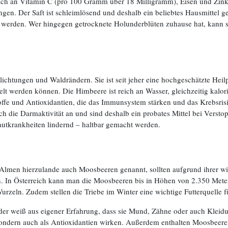
 an Vitamin C (pro 100 Gramm über 18 Milligramm), Eisen und Zink. Ihr
en. Der Saft ist schleimlösend und deshalb ein beliebtes Hausmittel ge
t werden. Wer hingegen getrocknete Holunderblüten zuhause hat, kann s
ichtungen und Waldrändern. Sie ist seit jeher eine hochgeschätzte He
lt werden können. Die Himbeere ist reich an Wasser, gleichzeitig kalo
toffe und Antioxidantien, die das Immunsystem stärken und das Krebsris
h die Darmaktivität an und sind deshalb ein probates Mittel bei Versto
autkrankheiten lindernd – haltbar gemacht werden.
lmen hierzulande auch Moosbeeren genannt, sollten aufgrund ihrer wir
en. In Österreich kann man die Moosbeeren bis in Höhen von 2.350 Meter
urzeln. Zudem stellen die Triebe im Winter eine wichtige Futterquelle fü
er weiß aus eigener Erfahrung, dass sie Mund, Zähne oder auch Kleid
n, sondern auch als Antioxidantien wirken. Außerdem enthalten Moosbee