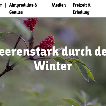
r
Almprodukte &
Medien
Freizeit &
Genuss
Erholung
eerenstark durch d
Winter