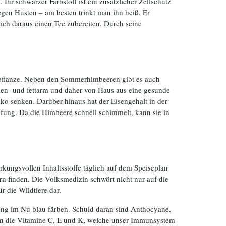
 schwarzer Farbstoff ist ein zusätzlicher Zellschutz
gen Husten – am besten trinkt man ihn heiß. Er
ich daraus einen Tee zubereiten. Durch seine
ilpflanze. Neben den Sommerhimbeeren gibt es auch
rien- und fettarm und daher von Haus aus eine gesunde
iko senken. Darüber hinaus hat der Eisengehalt in der
pfung. Da die Himbeere schnell schimmelt, kann sie in
kungsvollen Inhaltsstoffe täglich auf dem Speiseplan
n finden. Die Volksmedizin schwört nicht nur auf die
r die Wildtiere dar.
ung im Nu blau färben. Schuld daran sind Anthocyane,
ren die Vitamine C, E und K, welche unser Immunsystem