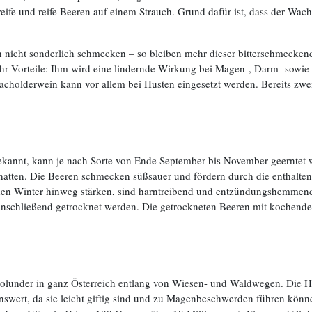
ife und reife Beeren auf einem Strauch. Grund dafür ist, dass der Wach
nicht sonderlich schmecken – so bleiben mehr dieser bitterschmeckenden
hr Vorteile: Ihm wird eine lindernde Wirkung bei Magen-, Darm- sowi
acholderwein kann vor allem bei Husten eingesetzt werden. Bereits zwe
bekannt, kann je nach Sorte von Ende September bis November geerntet w
chatten. Die Beeren schmecken süßsauer und fördern durch die enthalt
n Winter hinweg stärken, sind harntreibend und entzündungshemmend. 
und anschließend getrocknet werden. Die getrockneten Beeren mit kochen
Holunder in ganz Österreich entlang von Wiesen- und Waldwegen. Die 
nswert, da sie leicht giftig sind und zu Magenbeschwerden führen könne