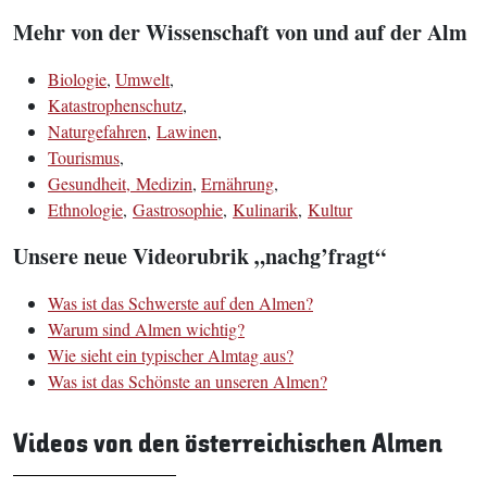
Mehr von der Wissenschaft von und auf der Alm
Biologie
,
Umwelt
,
Katastrophenschutz
,
Naturgefahren
,
Lawinen
,
Tourismus
,
Gesundheit, Medizin
,
Ernährung
,
Ethnologie
,
Gastrosophie
,
Kulinarik
,
Kultur
Unsere neue Videorubrik „nachg’fragt“
Was ist das Schwerste auf den Almen?
Warum sind Almen wichtig?
Wie sieht ein typischer Almtag aus?
Was ist das Schönste an unseren Almen?
Videos von den österreichischen Almen