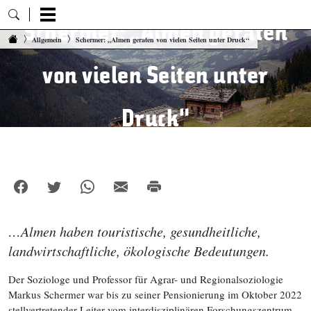
Schermer: „Almen geraten
Zum Inhalt springen
Allgemein
Schermer: „Almen geraten von vielen Seiten unter Druck“
von vielen Seiten unter
Druck“
…Almen haben touristische, gesundheitliche,
landwirtschaftliche, ökologische Bedeutungen.
Der Soziologe und Professor für Agrar- und Regionalsoziologie
Markus Schermer war bis zu seiner Pensionierung im Oktober 2022
stellvertretender Leiter vom interdisziplinären Forschungszentrum