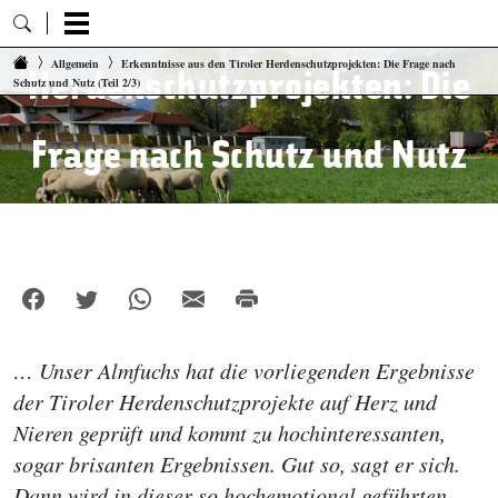
Erkenntnisse aus den Tiroler
Zum Inhalt springen
Allgemein
Erkenntnisse aus den Tiroler Herdenschutzprojekten: Die Frage nach
Herdenschutzprojekten: Die
Schutz und Nutz (Teil 2/3)
Frage nach Schutz und Nutz
(Teil 2/3)
… Unser Almfuchs hat die vorliegenden Ergebnisse
der Tiroler Herdenschutzprojekte auf Herz und
Nieren geprüft und kommt zu hochinteressanten,
sogar brisanten Ergebnissen. Gut so, sagt er sich.
Dann wird in dieser so hochemotional geführten