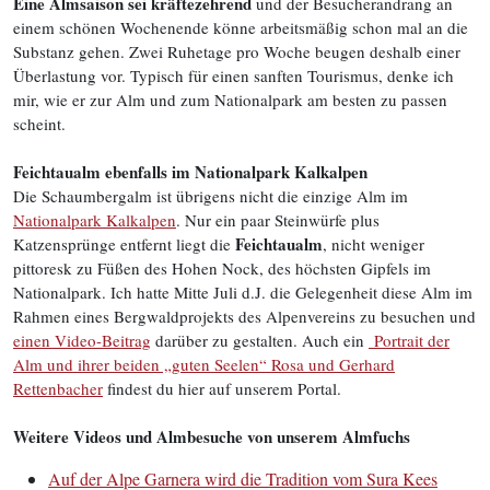
Eine Almsaison sei kräftezehrend
und der Besucherandrang an
einem schönen Wochenende könne arbeitsmäßig schon mal an die
Substanz gehen. Zwei Ruhetage pro Woche beugen deshalb einer
Überlastung vor. Typisch für einen sanften Tourismus, denke ich
mir, wie er zur Alm und zum Nationalpark am besten zu passen
scheint.
Feichtaualm ebenfalls im Nationalpark Kalkalpen
Die Schaumbergalm ist übrigens nicht die einzige Alm im
Nationalpark Kalkalpen
. Nur ein paar Steinwürfe plus
Feichtaualm
Katzensprünge entfernt liegt die
, nicht weniger
pittoresk zu Füßen des Hohen Nock, des höchsten Gipfels im
Nationalpark. Ich hatte Mitte Juli d.J. die Gelegenheit diese Alm im
Rahmen eines Bergwaldprojekts des Alpenvereins zu besuchen und
einen Video-Beitrag
darüber zu gestalten. Auch ein
Portrait der
Alm und ihrer beiden „guten Seelen“ Rosa und Gerhard
Rettenbacher
findest du hier auf unserem Portal.
Weitere Videos und Almbesuche von unserem Almfuchs
Auf der Alpe Garnera wird die Tradition vom Sura Kees