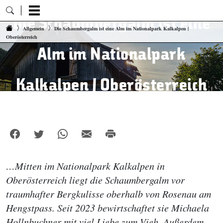
Die Schaumbergalm ist eine
Zum Inhalt springen
Allgemein
Die Schaumbergalm ist eine Alm im Nationalpark Kalkalpen |
Oberösterreich
Alm im Nationalpark
Kalkalpen | Oberösterreich
…Mitten im Nationalpark Kalkalpen in
Oberösterreich liegt die Schaumbergalm vor
traumhafter Bergkulisse oberhalb von Rosenau am
Hengstpass. Seit 2023 bewirtschaftet sie Michaela
Hollnbuchner mit viel Liebe zum Vieh. Außerdem