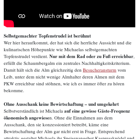
Selbstgemachter Topfenstrudel ist berühmt
Wer hier heraufkommt, der hat sich die herrliche Aussicht und die
kulinarischen Höhepunkte wie Michaelas selbstgemachten
Nur mit dem Rad oder zu Fuß erreichbar
Topfenstrudel verdient.
,
erfüllt die Schaumbergalm ein zentrales Nachhaltigkeitskriterium.
Damit hält sich die Alm gleichzeitig den
Besucheransturm
vom
Leib, unter dem nicht wenige Almhalter deren Almen mit dem
PKW erreichbar sind stöhnen, wie ich es immer öfter zu hören
bekomme.
Ohne Ausschank keine Bewirtschaftung – und umgekehrt
auf eine gewisse Gäste-Frequenz
Selbstverständlich ist Michaela
ökonomisch angewiese
n. Ohne die Einnahmen aus dem
Ausschank, den sie konzessioniert betreibt, käme eine
Bewirtschaftung der Alm gar nicht erst in Frage. Entsprechend
attraktiv gestaltet Michaela ihr Speisenangebot Kaspressknödel und