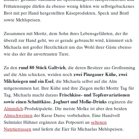
Frittatensuppe dürfen da ebenso wenig fehlen wie selbstgebackenes
Brot mit per Hand hergestellten Käseprodukten, Speck und Bratl
sowie Mehlspeisen.
Zusammen mit Moritz, dem Sohn ihres Lebensgefährten, der ihr
überall zur Hand geht, wo er gerade gebraucht wird, kümmert sich
Michaela mit großer Herzlichkeit um das Wohl ihrer Gäste ebenso
wie das der ihr anvertrauten Tiere.
rund 80 Stück Galtvieh
Zu den
, die deren Besitzer aus Großraming
zwei Pinzgauer Kühe, zwei
auf die Alm schicken, weiden noch
Milchziegen und ein Esel
, die Michaela selbst auf die Alm
mitgenommen hat. Ihre Kühe und ihre Ziegen melkt Moritz Tag für
Frischkäse- und Topfenvariationen
Tag. Michaela macht daraus
sowie einen Schnittkäse. Joghurt und Molke-Drinks
ergänzen die
Almmilch
-Produktpalette. Die meiste Molke ist aber den beiden
Almschweinen
der Rasse Duroc vorbehalten. Eine Handvoll
Sulmtaler Hühner ergänzen das Potpourri an
seltenen
Nutztierrassen
und liefern die Eier für Michaelas Mehlspeisen.