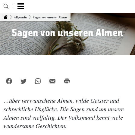
Zum Inhalt springen
Allgemein
Sagen von unseren Almen
Sagen von unseren Almen
…über verwunschene Almen, wilde Geister und
schreckliche Unglücke. Die Sagen rund um unsere
Almen sind vielfältig. Der Volksmund kennt viele
wundersame Geschichten.