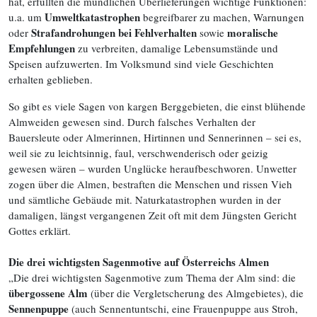
hat, erfüllten die mündlichen Überlieferungen wichtige Funktionen:
Umweltkatastrophen
u.a. um
begreifbarer zu machen, Warnungen
Strafandrohungen bei Fehlverhalten
moralische
oder
sowie
Empfehlungen
zu verbreiten, damalige Lebensumstände und
Speisen aufzuwerten. Im Volksmund sind viele Geschichten
erhalten geblieben.
So gibt es viele Sagen von kargen Berggebieten, die einst blühende
Almweiden gewesen sind. Durch falsches Verhalten der
Bauersleute oder Almerinnen, Hirtinnen und Sennerinnen – sei es,
weil sie zu leichtsinnig, faul, verschwenderisch oder geizig
gewesen wären – wurden Unglücke heraufbeschworen. Unwetter
zogen über die Almen, bestraften die Menschen und rissen Vieh
und sämtliche Gebäude mit. Naturkatastrophen wurden in der
damaligen, längst vergangenen Zeit oft mit dem Jüngsten Gericht
Gottes erklärt.
Die drei wichtigsten Sagenmotive auf Österreichs Almen
„Die drei wichtigsten Sagenmotive zum Thema der Alm sind: die
übergossene Alm
(über die Vergletscherung des Almgebietes), die
Sennenpuppe
(auch Sennentuntschi, eine Frauenpuppe aus Stroh,