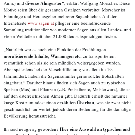
diverse Almgeister
Anm.) und
“, erklärt Wolfgang Morscher. Diese
Motive seien über die gesamten Ostalpen verbreitet. Morscher ist
Ethnologe und Herausgeber mehrerer Sagenbücher. Auf der
Internetseite
www.sagen.at
pflegt er eine beeindruckende
Sammlung traditioneller wie moderner Sagen aus allen Landes- und
vielen Weltteilen mit über 21.000 deutschsprachigen Texten.
„Natürlich war es auch eine Funktion der Erzählungen
moralisierende Inhalte, Warnungen etc.
zu transportieren,
vermutlich schon als sie rein mündlich weitergegeben wurden.
Aber spätestens bei der Verschriftlichung vor allem im 19.
Jahrhundert, haben die Sagensammler gerne solche Botschaften
eingebaut.“ Darüber hinaus finden sich Sagen auch zu typischen
Speisen (Mus) und Pflanzen (z.B. Preiselbeere, Meisterwurz), die es
auf den österreichischen Almen gibt. Dadurch erhielt die mitunter
erzählten Überbau
karge Kost zumindest einen
, was sie zwar nicht
geschmacklich aufwertet, jedoch deren Bedeutung für die damalige
Bevölkerung herausstreicht.
Hier eine Auswahl an typischen und
Ihr seid neugierig geworden?