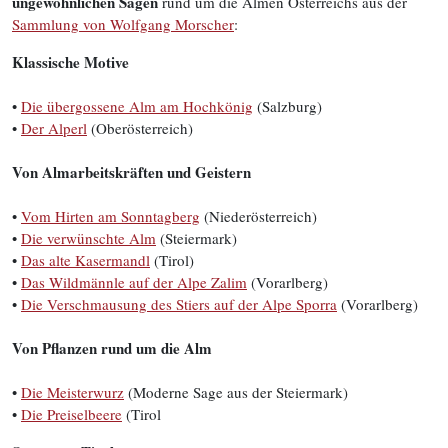
ungewöhnlichen Sagen
rund um die Almen Österreichs aus der
Sammlung von Wolfgang Morscher
:
Klassische Motive
•
Die übergossene Alm am Hochkönig
(Salzburg)
•
Der Alperl
(Oberösterreich)
Von Almarbeitskräften und Geistern
•
Vom Hirten am Sonntagberg
(Niederösterreich)
•
Die
verwünschte
Alm
(Steiermark)
•
Das
alte
Kasermandl
(Tirol)
•
Das Wildmännle auf der Alpe Zalim
(Vorarlberg)
•
Die Verschmausung des Stiers auf der Alpe Sporra
(Vorarlberg)
Von Pflanzen rund um die Alm
•
Die Meisterwurz
(Moderne Sage aus der Steiermark)
•
Die
Preiselbeere
(Tirol