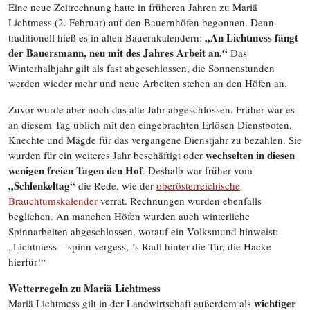
Eine neue Zeitrechnung hatte in früheren Jahren zu Mariä
Lichtmess (2. Februar) auf den Bauernhöfen begonnen. Denn
„An Lichtmess fängt
traditionell hieß es in alten Bauernkalendern:
der Bauersmann, neu mit des Jahres Arbeit an.“
Das
Winterhalbjahr gilt als fast abgeschlossen, die Sonnenstunden
werden wieder mehr und neue Arbeiten stehen an den Höfen an.
Zuvor wurde aber noch das alte Jahr abgeschlossen. Früher war es
an diesem Tag üblich mit den eingebrachten Erlösen Dienstboten,
Knechte und Mägde für das vergangene Dienstjahr zu bezahlen. Sie
wechselten in diesen
wurden für ein weiteres Jahr beschäftigt oder
wenigen freien Tagen den Hof
. Deshalb war früher vom
„Schlenkeltag“
die Rede, wie der
oberösterreichische
Brauchtumskalender
verrät. Rechnungen wurden ebenfalls
beglichen. An manchen Höfen wurden auch winterliche
Spinnarbeiten abgeschlossen, worauf ein Volksmund hinweist:
„Lichtmess – spinn vergess, ´s Radl hinter die Tür, die Hacke
hierfür!“
Wetterregeln zu Mariä Lichtmess
wichtiger
Mariä Lichtmess gilt in der Landwirtschaft außerdem als