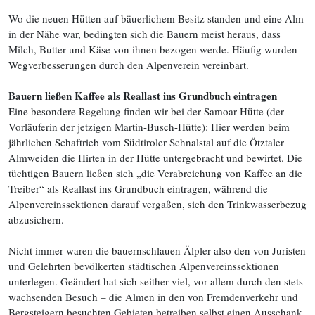
Wo die neuen Hütten auf bäuerlichem Besitz standen und eine Alm
in der Nähe war, bedingten sich die Bauern meist heraus, dass
Milch, Butter und Käse von ihnen bezogen werde. Häufig wurden
Wegverbesserungen durch den Alpenverein vereinbart.
Bauern ließen Kaffee als Reallast ins Grundbuch eintragen
Eine besondere Regelung finden wir bei der Samoar-Hütte (der
Vorläuferin der jetzigen Martin-Busch-Hütte): Hier werden beim
jährlichen Schaftrieb vom Südtiroler Schnalstal auf die Ötztaler
Almweiden die Hirten in der Hütte untergebracht und bewirtet. Die
tüchtigen Bauern ließen sich „die Verabreichung von Kaffee an die
Treiber“ als Reallast ins Grundbuch eintragen, während die
Alpenvereinssektionen darauf vergaßen, sich den Trinkwasserbezug
abzusichern.
Nicht immer waren die bauernschlauen Älpler also den von Juristen
und Gelehrten bevölkerten städtischen Alpenvereinssektionen
unterlegen. Geändert hat sich seither viel, vor allem durch den stets
wachsenden Besuch – die Almen in den von Fremdenverkehr und
Bergsteigern besuchten Gebieten betreiben selbst einen Ausschank,