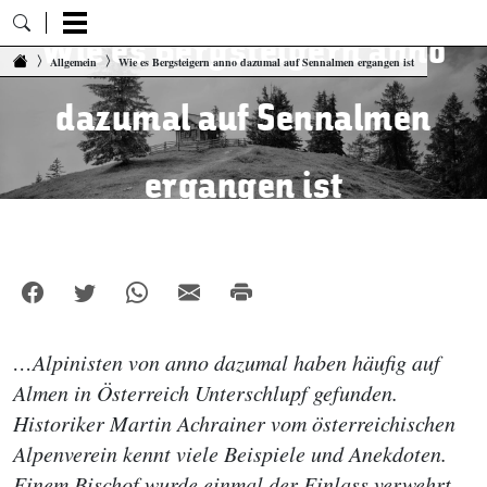
Wie es Bergsteigern anno
Zum Inhalt springen
Allgemein
Wie es Bergsteigern anno dazumal auf Sennalmen ergangen ist
dazumal auf Sennalmen
ergangen ist
…Alpinisten von anno dazumal haben häufig auf
Almen in Österreich Unterschlupf gefunden.
Historiker Martin Achrainer vom österreichischen
Alpenverein kennt viele Beispiele und Anekdoten.
Einem Bischof wurde einmal der Einlass verwehrt.