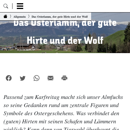
Zum Inhalt springen
Allgemein
Das Osterlamm, der gute Hirte und der Wolf
Das Osterlamm, der gute
Hirte und der Wolf
Passend zum Karfreitag macht sich unser Almfuchs
so seine Gedanken rund um zentrale Figuren und
Symbole des Ostergeschehens. Was verbindet den
(guten) Hirten mit seinen Schafen und Lämmern
wirklich? Kann denn von Tierwohl überhaupt die