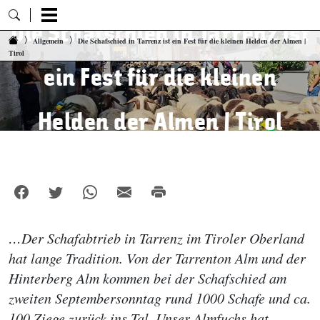
Die Schafschied in Tarrenz ist
Zum Inhalt springen
Allgemein
Die Schafschied in Tarrenz ist ein Fest für die kleinen Helden der Almen |
Tirol
ein Fest für die kleinen
Helden der Almen | Tirol
…Der Schafabtrieb in Tarrenz im Tiroler Oberland
hat lange Tradition. Von der Tarrenton Alm und der
Hinterberg Alm kommen bei der Schafschied am
zweiten Septembersonntag rund 1000 Schafe und ca.
100 Ziege zurück ins Tal. Unser Almfuchs hat