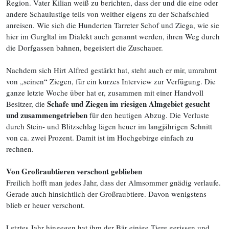
Region. Vater Kilian weiß zu berichten, dass der und die eine oder
andere Schaulustige teils von weither eigens zu der Schafschied
anreisen. Wie sich die Hunderten Tarreter Schof und Ziega, wie sie
hier im Gurgltal im Dialekt auch genannt werden, ihren Weg durch
die Dorfgassen bahnen, begeistert die Zuschauer.
Nachdem sich Hirt Alfred gestärkt hat, steht auch er mir, umrahmt
von „seinen“ Ziegen, für ein kurzes Interview zur Verfügung. Die
ganze letzte Woche über hat er, zusammen mit einer Handvoll
Schafe und Ziegen im riesigen Almgebiet gesucht
Besitzer, die
und zusammengetrieben
für den heutigen Abzug. Die Verluste
durch Stein- und Blitzschlag lägen heuer im langjährigen Schnitt
von ca. zwei Prozent. Damit ist im Hochgebirge einfach zu
rechnen.
Von Großraubtieren verschont geblieben
Freilich hofft man jedes Jahr, dass der Almsommer gnädig verlaufe.
Gerade auch hinsichtlich der Großraubtiere. Davon wenigstens
blieb er heuer verschont.
Letztes Jahr hingegen hat ihm der Bär einige Tiere gerissen und