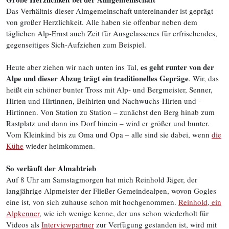
Das Verhältnis dieser Almgemeinschaft untereinander ist geprägt
von großer Herzlichkeit. Alle haben sie offenbar neben dem
täglichen Alp-Ernst auch Zeit für Ausgelassenes für erfrischendes,
gegenseitiges Sich-Aufziehen zum Beispiel.
es geht runter von der
Heute aber ziehen wir nach unten ins Tal,
Alpe und dieser Abzug trägt ein traditionelles Gepräge
. Wir, das
heißt ein schöner bunter Tross mit Alp- und Bergmeister, Senner,
Hirten und Hirtinnen, Beihirten und Nachwuchs-Hirten und -
Hirtinnen. Von Station zu Station – zunächst den Berg hinab zum
Rastplatz und dann ins Dorf hinein – wird er größer und bunter.
Vom Kleinkind bis zu Oma und Opa – alle sind sie dabei, wenn
die
Kühe
wieder heimkommen.
So verläuft der Almabtrieb
Auf 8 Uhr am Samstagmorgen hat mich Reinhold Jäger, der
langjährige Alpmeister der Fließer Gemeindealpen, wovon Gogles
eine ist, von sich zuhause schon mit hochgenommen.
Reinhold, ein
Alpkenner
, wie ich wenige kenne, der uns schon wiederholt für
Videos als
Interviewpartner
zur Verfügung gestanden ist, wird mit