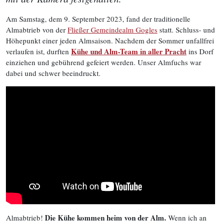
Am Samstag, dem 9. September 2023, fand der traditionelle
Almabtrieb von der
Fließer Gemeindealm Gogles
statt. Schluss- und
Höhepunkt einer jeden Almsaison. Nachdem der Sommer unfallfrei
Kühe und Alm-Team in aller Pracht
verlaufen ist, durften
ins Dorf
einziehen und gebührend gefeiert werden. Unser Almfuchs war
dabei und schwer beeindruckt.
Die Kühe kommen heim von der Alm.
Almabtrieb!
Wenn ich an