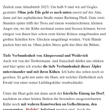
Zurück zum Almabtrieb 2023: Um halb 9 sind wir auf Gogles
Ohne jede Eile geht es nach unten
gestartet.
zuerst auf der Alm,
dann auf der asphaltierten Straße runter Richtung Fließ. Gute zwei
Stunden später trifft der Tross auf einem wunderschönen, kleinen
Anger ein, wo die Kühe nochmal rasten und fressen können, bevor
einigen von ihnen hier schon erste kleine Kränze umgebunden und
großen Schellen bzw. Glocken umgehängt werden. Viele Hände
packen hier mit an. Ohne jeden Stress geht das über die Bühne.
Tiefe Verbundenheit von Almpersonal und Weidevieh
Auch wir von der Treibermann- und frauschaft dürfen uns stärken
die tiefe Verbundenheit dieser Älpler
und hier spüre ich wieder
untereinander und mit ihren Kühen
. Ich habe das selten noch so
gesehen. Es geht mir unter die Haut, mit welcher Zärtlichkeit sich
Ewald von einer seiner Lieblingskühe verabschiedet.
feierliche Einzug ins Dorf
Unter die Haut geht mir dann auch der
,
nachdem an einer letzten Station die besonders ausgezeichneten
mit wahren Kunstwerken an Geflochtenem, den
Kühe noch
sogenannten
„Stafeln“,
bekränzt
worden sind. Auch die