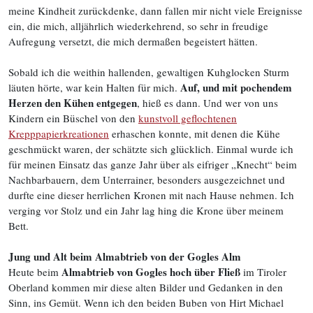
meine Kindheit zurückdenke, dann fallen mir nicht viele Ereignisse
ein, die mich, alljährlich wiederkehrend, so sehr in freudige
Aufregung versetzt, die mich dermaßen begeistert hätten.
Sobald ich die weithin hallenden, gewaltigen Kuhglocken Sturm
Auf, und mit pochendem
läuten hörte, war kein Halten für mich.
Herzen den Kühen entgegen
, hieß es dann. Und wer von uns
Kindern ein Büschel von den
kunstvoll geflochtenen
Krepppapierkreationen
erhaschen konnte, mit denen die Kühe
geschmückt waren, der schätzte sich glücklich. Einmal wurde ich
für meinen Einsatz das ganze Jahr über als eifriger „Knecht“ beim
Nachbarbauern, dem Unterrainer, besonders ausgezeichnet und
durfte eine dieser herrlichen Kronen mit nach Hause nehmen. Ich
verging vor Stolz und ein Jahr lag hing die Krone über meinem
Bett.
Jung und Alt beim Almabtrieb von der Gogles Alm
Almabtrieb von Gogles hoch über Fließ
Heute beim
im Tiroler
Oberland kommen mir diese alten Bilder und Gedanken in den
Sinn, ins Gemüt. Wenn ich den beiden Buben von Hirt Michael