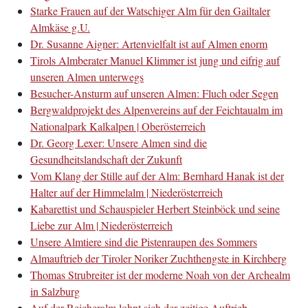
Starke Frauen auf der Watschiger Alm für den Gailtaler
Almkäse g.U.
Dr. Susanne Aigner: Artenvielfalt ist auf Almen enorm
Tirols Almberater Manuel Klimmer ist jung und eifrig auf
unseren Almen unterwegs
Besucher-Ansturm auf unseren Almen: Fluch oder Segen
Bergwaldprojekt des Alpenvereins auf der Feichtaualm im
Nationalpark Kalkalpen | Oberösterreich
Dr. Georg Lexer: Unsere Almen sind die
Gesundheitslandschaft der Zukunft
Vom Klang der Stille auf der Alm: Bernhard Hanak ist der
Halter auf der Himmelalm | Niederösterreich
Kabarettist und Schauspieler Herbert Steinböck und seine
Liebe zur Alm | Niederösterreich
Unsere Almtiere sind die Pistenraupen des Sommers
Almauftrieb der Tiroler Noriker Zuchthengste in Kirchberg
Thomas Strubreiter ist der moderne Noah von der Archealm
in Salzburg
Auf der Reicheralm lohnt sich der zeitige Auftrieb