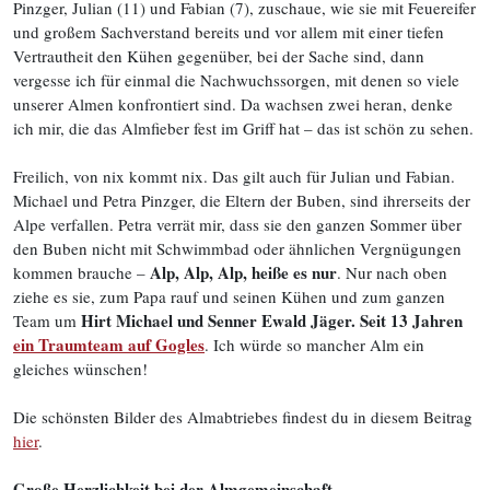
Pinzger, Julian (11) und Fabian (7), zuschaue, wie sie mit Feuereifer
und großem Sachverstand bereits und vor allem mit einer tiefen
Vertrautheit den Kühen gegenüber, bei der Sache sind, dann
vergesse ich für einmal die Nachwuchssorgen, mit denen so viele
unserer Almen konfrontiert sind. Da wachsen zwei heran, denke
ich mir, die das Almfieber fest im Griff hat – das ist schön zu sehen.
Freilich, von nix kommt nix. Das gilt auch für Julian und Fabian.
Michael und Petra Pinzger, die Eltern der Buben, sind ihrerseits der
Alpe verfallen. Petra verrät mir, dass sie den ganzen Sommer über
den Buben nicht mit Schwimmbad oder ähnlichen Vergnügungen
Alp, Alp, Alp, heiße es nur
kommen brauche –
. Nur nach oben
ziehe es sie, zum Papa rauf und seinen Kühen und zum ganzen
Hirt Michael und Senner Ewald Jäger. Seit 13 Jahren
Team um
ein Traumteam auf Gogles
. Ich würde so mancher Alm ein
gleiches wünschen!
Die schönsten Bilder des Almabtriebes findest du in diesem Beitrag
hier
.
Große Herzlichkeit bei der Almgemeinschaft