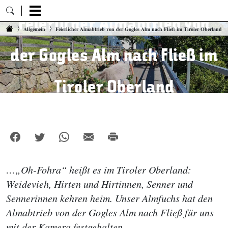
Feierlicher Almabtrieb von
Zum Inhalt springen
Allgemein
Feierlicher Almabtrieb von der Gogles Alm nach Fließ im Tiroler Oberland
der Gogles Alm nach Fließ im
Tiroler Oberland
…„Oh-Fohra“ heißt es im Tiroler Oberland:
Weidevieh, Hirten und Hirtinnen, Senner und
Sennerinnen kehren heim. Unser Almfuchs hat den
Almabtrieb von der Gogles Alm nach Fließ für uns
mit der Kamera festgehalten.