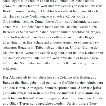
Mittellegers Kuhwildalm (1740 m) zu Füßen des Schafsiedels
(2447 m) letztes Jahr ein Wolf mehrere Schafe gerissen hat, was die
Besitzer zum vorzeitigen Almabtrieb veranlasst hatte, macht sich
der Hans so seine Gedanken, wie er seine Kälber vor dem
Großraubtier schützt. Zumal dieses Jahr – seit Jahrhunderten zum
ersten Mal – am Schafsiedel keine Schafe „siedeln“ werden. Die
Brixentaler Schafbauern haben heuer nämlich beschlossen, wegen
dem Wolf (oder den Wölfen?), der offenbar auch in der Region
überwintert hat, ihre Schafe auf anderen Almen zu sömmern bzw.
schweren Herzens im Talbetrieb zu belassen. Und so fürchtet der
Maurer-Hans: „Wenn die Schafe weg sind, sind halt die Kälber dann
die nächstleichtere Beute für den Wolf.“ Weshalb er beschlossen
hat, sie die Nacht über im Stall vor eventuellen Wolfsangriffen zu
schützen.
Der Almauftrieb ist von alters her eine Zeit, wo sich Hoffen und
Bangen die Hand geben und gemischte Gefühle bei den Almbauern
Aber wie jedes
und den Hirten, Almingern, Sennern spürbar sind.
Jahr überwiegt bei weitem die Freude und der Optimismus. So
auch bei den Kühen!
Manche sagen ja, dass Emotionen wie Freude
und Glück Tieren nur angedichtet werden. Da sich unsere Tiere