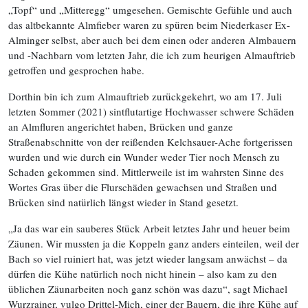
„Topf“ und „Mitteregg“ umgesehen. Gemischte Gefühle und auch
das altbekannte Almfieber waren zu spüren beim Niederkaser Ex-
Alminger selbst, aber auch bei dem einen oder anderen Almbauern
und -Nachbarn vom letzten Jahr, die ich zum heurigen Almauftrieb
getroffen und gesprochen habe.
Dorthin bin ich zum Almauftrieb zurückgekehrt, wo am 17. Juli
letzten Sommer (2021) sintflutartige Hochwasser schwere Schäden
an Almfluren angerichtet haben, Brücken und ganze
Straßenabschnitte von der reißenden Kelchsauer-Ache fortgerissen
wurden und wie durch ein Wunder weder Tier noch Mensch zu
Schaden gekommen sind. Mittlerweile ist im wahrsten Sinne des
Wortes Gras über die Flurschäden gewachsen und Straßen und
Brücken sind natürlich längst wieder in Stand gesetzt.
„Ja das war ein sauberes Stück Arbeit letztes Jahr und heuer beim
Zäunen. Wir mussten ja die Koppeln ganz anders einteilen, weil der
Bach so viel ruiniert hat, was jetzt wieder langsam anwächst – da
dürfen die Kühe natürlich noch nicht hinein – also kam zu den
üblichen Zäunarbeiten noch ganz schön was dazu“, sagt Michael
Wurzrainer, vulgo Drittel-Mich, einer der Bauern, die ihre Kühe auf