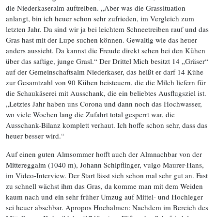
die Niederkaseralm auftreiben. „Aber was die Grassituation
anlangt, bin ich heuer schon sehr zufrieden, im Vergleich zum
letzten Jahr. Da sind wir ja bei leichtem Schneetreiben rauf und das
Gras hast mit der Lupe suchen können. Gewaltig wie das heuer
anders aussieht. Da kannst die Freude direkt sehen bei den Kühen
über das saftige, junge Grasl.“ Der Drittel Mich besitzt 14 „Gräser“
auf der Gemeinschaftsalm Niederkaser, das heißt er darf 14 Kühe
zur Gesamtzahl von 90 Kühen beisteuern, die die Milch liefern für
die Schaukäserei mit Ausschank, die ein beliebtes Ausflugsziel ist.
„Letztes Jahr haben uns Corona und dann noch das Hochwasser,
wo viele Wochen lang die Zufahrt total gesperrt war, die
Ausschank-Bilanz komplett verhaut. Ich hoffe schon sehr, dass das
heuer besser wird.“
Auf einen guten Almsommer hofft auch der Almnachbar von der
Mittereggalm (1040 m), Johann Schipflinger, vulgo Maurer-Hans,
im Video-Interview. Der Start lässt sich schon mal sehr gut an. Fast
zu schnell wächst ihm das Gras, da komme man mit dem Weiden
kaum nach und ein sehr früher Umzug auf Mittel- und Hochleger
sei heuer absehbar. Apropos Hochalmen: Nachdem im Bereich des