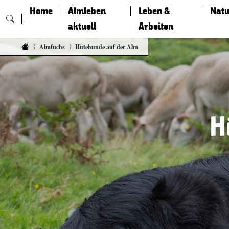
Home
Almleben
Leben &
Natu
aktuell
Arbeiten
Zum Inhalt springen
Almfuchs
Hütehunde auf der Alm
H