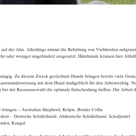
eit auf der Alm. Allerdings nimmt die Behirtung von Viehherden aufgr
hr oder weniger ungehindert ausgesetzt. Hütehunde können hier Abhilf
abhängig. Zu diesem Zweck gezüchtete Hunde bringen bereits viele Grund
 Auseinandersetzung mit dem Hund maßgeblich für den Arbeitserfolg. Nu
n bei der Rassenauswahl die optimale Entscheidung treffen. Die Arbeit d
 bringen – Australian Shepherd, Kelpie, Border Collie
ndern – Deutsche Schäferhund, Altdeutsche Schäferhund, Schafpudel
ondor, Kangal