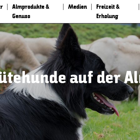
r
Almprodukte &
Medien
Freizeit &
Genuss
Erholung
ütehunde auf der A