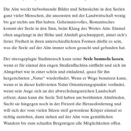
Die Alm weckt tiefwohnende Bilder und Sehnsüchte in den Seelen
ganz vieler Menschen, die ansonsten mit der Landwirtschaft wenig
bis gar nichts am Hut haben. Geheimnisvolles, Romantisches
kommt der Seele in den Sinn, beim Klang des Wortes Alm. Einmal
oben angelangt in der Höhe und Almluft geschnuppert, atmet sich’s
freier. Freiheit in ihren unterschied­lichsten Formen dürfte es sein,
was die Seele auf der Alm immer schon gesucht und gefunden hat.
Seele baumeln lassen
Der stressgeplagte Stadtmensch kann seine
,
wenn er für einmal den engen Straßenfluchten entflieht und sich im
Almgebiet wie in einer schön und einladend, quasi für ihn
hergerichteten „Natur“ wiederfindet. Wenn er Wege benutzen kann,
wenn er in dieser kultivierten Natur Orientie­rungspunkte vorfindet,
wenn sein Auge sich an der abwechslungsreichen Landschaft
erfreut, dann kann die Seele Teil haben am berühmten Almfrieden.
Sucht sie hingegen noch in der Freizeit die Herausforderung und
will sich der vom vielen Sitzen steif gewordene Körper einmal so
richtig austoben, dann stehen auf der Alm vom gemütlichen
Wandern bis zum scharfen Bergsteigen alle Möglichkeiten offen.