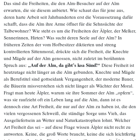
Das sind die Freiheiten, die den Alm-Besucher auf der Alm
erwarten, die sie diesem anbietet. Wie schaut das für jene aus,
deren harte Arbeit seit Jahrhunderten erst die Voraussetzung dafür
schafft, dass die Alm ihre Arme öffnet für die Sehnsüchte der
Talbewohner? Wie steht es um die Freiheiten der Älpler, der Melker,
Sennerinnen, Hirten? Was sucht deren Seele auf der Alm? In
früheren Zeiten der vom Hofbesitzer diktierten und streng
kontrollierten Sittenmoral, drückte sich die Freiheit, die Knechte
und Mägde auf der Alm genossen, nicht zuletzt im berühmten
„Auf der Alm, da gibt’s koa Sünd!“
Spruch aus:
Diese Freiheit ist
heutzutage nicht länger an die Alm gebunden, Knechte und Mägde
als Berufstitel sind gottseidank Vergangenheit, der moderne Bauer,
die Bäuerin missverstehen sich nicht länger als Wächter der Moral.
Fragt man heute Älpler, warum sie ihre Sommer der Alm „opfern“,
was sie raufzieht oft ein Leben lang auf die Alm, dann ist es
dennoch eine Art Freiheit, die nur auf der Alm zu haben ist, die den
vielen vergossenen Schweiß, die ständige Sorge ums Vieh, das
Ausgelie­fertsein an Wetter und Naturkata­strophen lohnt. Welcher
Art Freiheit das sei – auf diese Frage wissen Älpler nicht recht zu
antworten. Keine, die groß Worte braucht, keine die sich leichtfertig