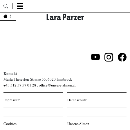
Lara Parzer
Zum Inhalt springen
Kontakt
Maria-Theresien-Strasse 55, 6020 Innsbruck
+43 512 57 57 01 28
,
office@unsere-almen.at
Impressum
Datenschutz
Cookies
Unsere.Almen