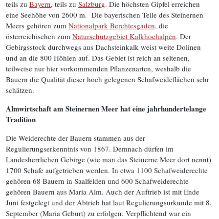
teils zu
Bayern
, teils zu
Salzburg
. Die höchsten Gipfel erreichen
eine Seehöhe von 2600 m. Die bayerischen Teile des Steinernen
Meers gehören zum
Nationalpark Berchtesgaden
, die
österreichischen zum
Naturschutzgebiet Kalkhochalpen
. Der
Gebirgsstock durchwegs aus Dachsteinkalk weist weite Dolinen
und an die 800 Höhlen auf. Das Gebiet ist reich an seltenen,
teilweise nur hier vorkommenden Pflanzenarten, weshalb die
Bauern die Qualität dieser hoch gelegenen Schafweideflächen sehr
schätzen.
Almwirtschaft am Steinernen Meer hat eine jahrhundertelange
Tradition
Die Weiderechte der Bauern stammen aus der
Regulierungserkenntnis von 1867. Demnach dürfen im
Landesherrlichen Gebirge (wie man das Steinerne Meer dort nennt)
1700 Schafe aufgetrieben werden. In etwa 1100 Schafweiderechte
gehören 68 Bauern in Saalfelden und 600 Schafweiderechte
gehören Bauern aus Maria Alm. Auch der Auftrieb ist mit Ende
Juni festgelegt und der Abtrieb hat laut Regulierungsurkunde mit 8.
September (Maria Geburt) zu erfolgen. Verpflichtend war ein