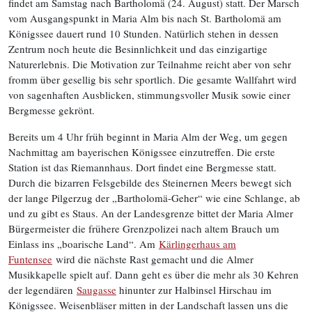
findet am Samstag nach Bartholomä (24. August) statt. Der Marsch
vom Ausgangspunkt in Maria Alm bis nach St. Bartholomä am
Königssee dauert rund 10 Stunden. Natürlich stehen in dessen
Zentrum noch heute die Besinnlichkeit und das einzigartige
Naturerlebnis. Die Motivation zur Teilnahme reicht aber von sehr
fromm über gesellig bis sehr sportlich. Die gesamte Wallfahrt wird
von sagenhaften Ausblicken, stimmungsvoller Musik sowie einer
Bergmesse gekrönt.
Bereits um 4 Uhr früh beginnt in Maria Alm der Weg, um gegen
Nachmittag am bayerischen Königssee einzutreffen. Die erste
Station ist das Riemannhaus. Dort findet eine Bergmesse statt.
Durch die bizarren Felsgebilde des Steinernen Meers bewegt sich
der lange Pilgerzug der „Bartholomä-Geher“ wie eine Schlange, ab
und zu gibt es Staus. An der Landesgrenze bittet der Maria Almer
Bürgermeister die frühere Grenzpolizei nach altem Brauch um
Einlass ins „boarische Land“. Am
Kärlingerhaus am
Funtensee
wird die nächste Rast gemacht und die Almer
Musikkapelle spielt auf. Dann geht es über die mehr als 30 Kehren
der legendären
Saugasse
hinunter zur Halbinsel Hirschau im
Königssee. Weisenbläser mitten in der Landschaft lassen uns die