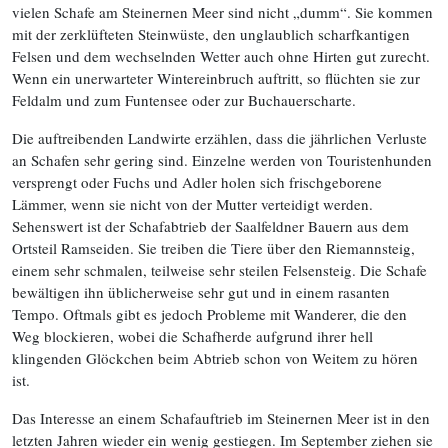
vielen Schafe am Steinernen Meer sind nicht „dumm“. Sie kommen
mit der zerklüfteten Steinwüste, den unglaublich scharfkantigen
Felsen und dem wechselnden Wetter auch ohne Hirten gut zurecht.
Wenn ein unerwarteter Wintereinbruch auftritt, so flüchten sie zur
Feldalm und zum Funtensee oder zur Buchauerscharte.
Die auftreibenden Landwirte erzählen, dass die jährlichen Verluste
an Schafen sehr gering sind. Einzelne werden von Touristenhunden
versprengt oder Fuchs und Adler holen sich frischgeborene
Lämmer, wenn sie nicht von der Mutter verteidigt werden.
Sehenswert ist der Schafabtrieb der Saalfeldner Bauern aus dem
Ortsteil Ramseiden. Sie treiben die Tiere über den Riemannsteig,
einem sehr schmalen, teilweise sehr steilen Felsensteig. Die Schafe
bewältigen ihn üblicherweise sehr gut und in einem rasanten
Tempo. Oftmals gibt es jedoch Probleme mit Wanderer, die den
Weg blockieren, wobei die Schafherde aufgrund ihrer hell
klingenden Glöckchen beim Abtrieb schon von Weitem zu hören
ist.
Das Interesse an einem Schafauftrieb im Steinernen Meer ist in den
letzten Jahren wieder ein wenig gestiegen. Im September ziehen sie