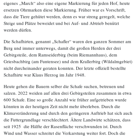
eigenes „March“ also eine eigene Markierung für jeden Hof, heute
ersetzen Ohrmarken diese Markierung. Früher war es Vorschrift,
dass die Tiere gehütet werden, denn es war streng geregelt, welche
Steige und Plätze beweidet und bei Auf- und Abtrieb benützt
werden dürfen.
Die Schafhirten, genannt „Schafler“ waren den ganzen Sommer am
Berg und immer unterwegs, damit die großen Herden der drei
Gebirgsteile, dem Ramseiderbirg (beim Riemannhaus), dem
Griesbachbirg (am Funtensee) und dem Krallerbirg (Wildalmgebiet)
nicht durcheinander geraten konnten. Der letzte offiziell bestellte
Schafhirte war Klaus Herzog im Jahr 1948.
Heute gehen die Bauern selber die Schafe suchen, betreuen und
salzen. 2022 weiden auf allen drei Gebirgsteilen zusammen in etwa
600 Schafe. Eine so große Anzahl wie früher aufgetrieben wurde
könnten in der heutigen Zeit nicht mehr überleben. Durch die
Klimaveränderung und durch den geringeren Auftrieb hat sich auch
die Futtergrundlage verschlechtert. Ältere Landwirte schätzen, dass
seit 1925 die Hälfte der Rasenfläche verschwunden ist. Durch
Wind und Wasser schreitet die Verkarstung weiter fort. Doch die