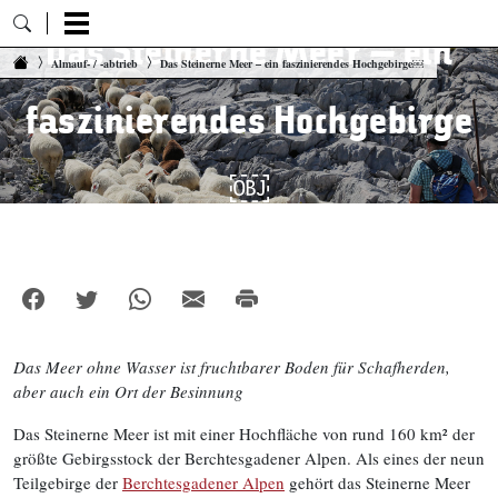
Das Steinerne Meer – ein
Zum Inhalt springen
Almauf- / -abtrieb
Das Steinerne Meer – ein faszinierendes Hochgebirge￼
faszinierendes Hochgebirge
￼
Das Meer ohne Wasser ist fruchtbarer Boden für Schafherden,
aber auch ein Ort der Besinnung
Das Steinerne Meer ist mit einer Hochfläche von rund 160 km² der
größte Gebirgsstock der Berchtesgadener Alpen. Als eines der neun
Teilgebirge der
Berchtesgadener Alpen
gehört das Steinerne Meer