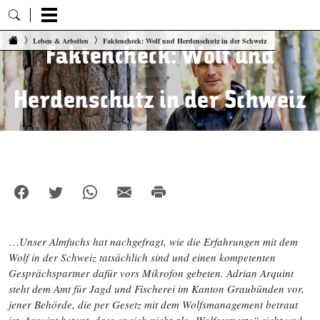
Zum Inhalt springen
Leben & Arbeiten
Faktencheck: Wolf und Herdenschutz in der Schweiz
Faktencheck: Wolf und
Herdenschutz in der Schweiz
…
Unser Almfuchs hat nachgefragt, wie die Erfahrungen mit dem
Wolf in der Schweiz tatsächlich sind und einen kompetenten
Gesprächspartner dafür vors Mikrofon gebeten. Adrian Arquint
steht dem Amt für Jagd und Fischerei im Kanton Graubünden vor,
jener Behörde, die per Gesetz mit dem Wolfsmanagement betraut