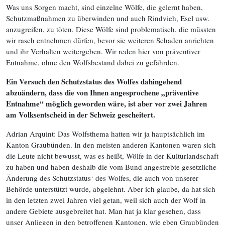
Was uns Sorgen macht, sind einzelne Wölfe, die gelernt haben,
Schutzmaßnahmen zu überwinden und auch Rindvieh, Esel usw.
anzugreifen, zu töten. Diese Wölfe sind problematisch, die müssten
wir rasch entnehmen dürfen, bevor sie weiteren Schaden anrichten
und ihr Verhalten weitergeben. Wir reden hier von präventiver
Entnahme, ohne den Wolfsbestand dabei zu gefährden.
Ein Versuch den Schutzstatus des Wolfes dahingehend
abzuändern, dass die von Ihnen angesprochene „präventive
Entnahme“ möglich geworden wäre, ist aber vor zwei Jahren
am Volksentscheid in der Schweiz gescheitert.
Adrian Arquint: Das Wolfsthema hatten wir ja hauptsächlich im
Kanton Graubünden. In den meisten anderen Kantonen waren sich
die Leute nicht bewusst, was es heißt, Wölfe in der Kulturlandschaft
zu haben und haben deshalb die vom Bund angestrebte gesetzliche
Änderung des Schutzstatus‘ des Wolfes, die auch von unserer
Behörde unterstützt wurde, abgelehnt. Aber ich glaube, da hat sich
in den letzten zwei Jahren viel getan, weil sich auch der Wolf in
andere Gebiete ausgebreitet hat. Man hat ja klar gesehen, dass
unser Anliegen in den betroffenen Kantonen, wie eben Graubünden