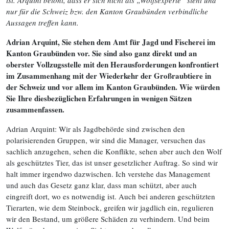
ist. Arquint betont, dass er sich nicht als „Wolfsexperte“ sieht und
nur für die Schweiz bzw. den Kanton Graubünden verbindliche
Aussagen treffen kann.
Adrian Arquint, Sie stehen dem Amt für Jagd und Fischerei im
Kanton Graubünden vor. Sie sind also ganz direkt und an
oberster Vollzugsstelle mit den Herausforderungen konfrontiert
im Zusammenhang mit der Wiederkehr der Großraubtiere in
der Schweiz und vor allem im Kanton Graubünden. Wie würden
Sie Ihre diesbezüglichen Erfahrungen in wenigen Sätzen
zusammenfassen.
Adrian Arquint: Wir als Jagdbehörde sind zwischen den
polarisierenden Gruppen, wir sind die Manager, versuchen das
sachlich anzugehen, sehen die Konflikte, sehen aber auch den Wolf
als geschütztes Tier, das ist unser gesetzlicher Auftrag. So sind wir
halt immer irgendwo dazwischen. Ich verstehe das Management
und auch das Gesetz ganz klar, dass man schützt, aber auch
eingreift dort, wo es notwendig ist. Auch bei anderen geschützten
Tierarten, wie dem Steinbock, greifen wir jagdlich ein, regulieren
wir den Bestand, um größere Schäden zu verhindern. Und beim