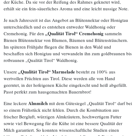
der Küche. Da sie vor der Reifung des Rahmes geknetet wird,
erhält sie ein fein-säuerliches Aroma und eine leicht nussige Note.
Je nach Jahreszeit ist das Angebot an Blütennektar oder Honigtau
unterschiedlich und es entstehen entweder Waldhonig oder
„Qualität Tirol“ Cremehonig
Cremehonig. Für den
sammeln
Bienen Blütennektar von Blumen, Bäumen und Blütensträuchern.
Im späteren Frühjahr fliegen die Bienen in den Wald und
beschaffen sich Honigtau und verwandeln ihn zum goldbraunen bis
rotbraunen „Qualität Tirol“ Waldhonig.
„Qualität Tirol“ Marmelade
Unsere
besteht zu 100% aus
wertvollen Früchten aus Tirol. Diese werden alle von Hand
geerntet, in der hofeigenen Küche eingekocht und heiß abgefüllt.
Passt perfekt zum hausgemachten Bauernbrot!
Almmilch
Eine leckere
mit dem Gütesiegel „Qualität Tirol“ darf bei
so einem Frühstück nicht fehlen. Durch die Kombination aus
frischer Bergluft, würzigen Almkräutern, hochwertigem Futter
sowie viel Bewegung für die Kühe ist eine bessere Qualität der
Milch garantiert. So konnten wissenschaftliche Studien einen