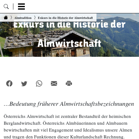
Zum Inhalt springen
Almtradition
Exkurs in die Historie der Almwirtschaft
Exkurs in die Historie der
Almwirtschaft
…Bedeutung früherer Almwirtschaftsbezeichnungen
Österreichs Almwirtschaft ist zentraler Bestandteil der heimischen
Berglandwirtschaft. Österreichs Almbäuerinnen und Almbauern
bewirtschaften mit viel Engagement und Idealismus unsere Almen
und tragen den Funktionen dieser Kulturlandschaft Rechnung.