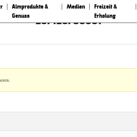
r
Almprodukte &
Medien
Freizeit &
Genuss
Erholung
287126798861
ieren.