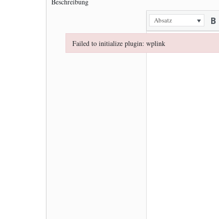
Beschreibung
Absatz
Failed to initialize plugin: wplink
Failed to initialize plugin: wplink