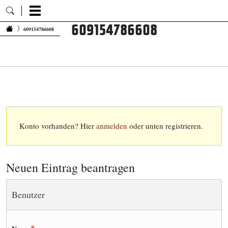
609154786608
Zum Inhalt springen
609154786608
Konto vorhanden? Hier
anmelden
oder unten registrieren.
Neuen Eintrag beantragen
Benutzer