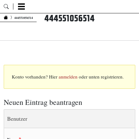
444551056514
Zum Inhalt springen
444551056514
Konto vorhanden? Hier
anmelden
oder unten registrieren.
Neuen Eintrag beantragen
Benutzer