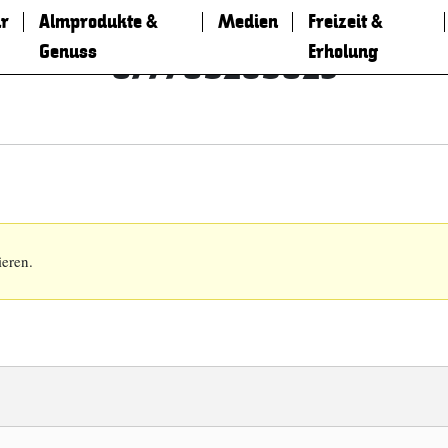
r
Almprodukte &
Medien
Freizeit &
Genuss
Erholung
677709289023
ieren.