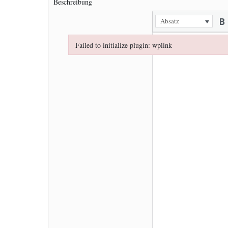
Beschreibung
Absatz
Failed to initialize plugin: wplink
Failed to initialize plugin: wplink