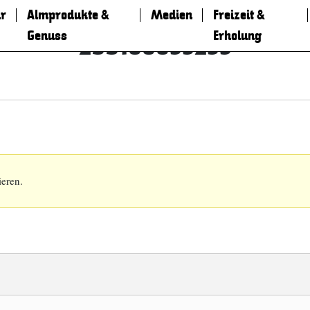
r
Almprodukte &
Medien
Freizeit &
Genuss
Erholung
299188833233
ieren.