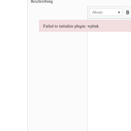
Beschreibung
Absatz
Failed to initialize plugin: wplink
Failed to initialize plugin: wplink