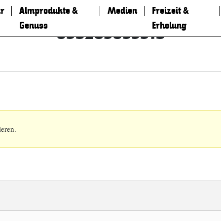
r
Almprodukte &
Medien
Freizeit &
Genuss
Erholung
859265853519
ieren.