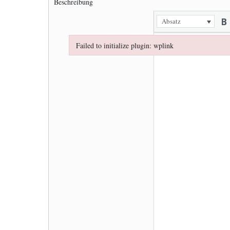
Beschreibung
Absatz
Failed to initialize plugin: wplink
Failed to initialize plugin: wplink