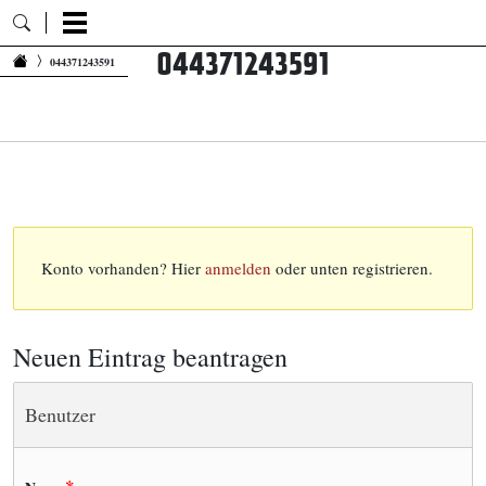
044371243591
Zum Inhalt springen
044371243591
Konto vorhanden? Hier
anmelden
oder unten registrieren.
Neuen Eintrag beantragen
Benutzer