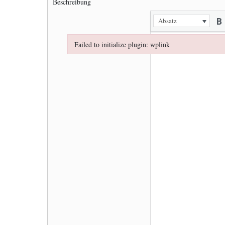
Beschreibung
Absatz
Failed to initialize plugin: wplink
Failed to initialize plugin: wplink