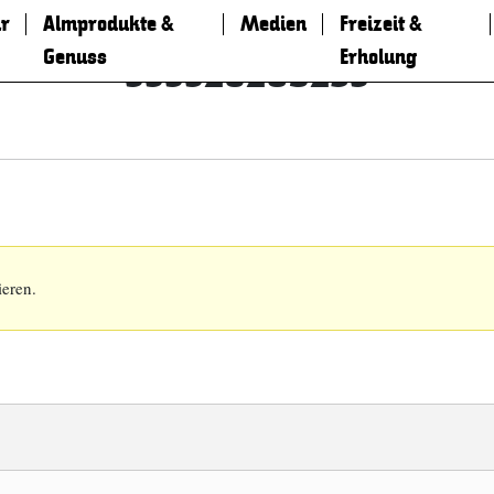
r
Almprodukte &
Medien
Freizeit &
Genuss
Erholung
333328269253
ieren.