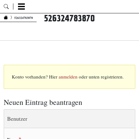
526324783870
Zum Inhalt springen
526324783870
Konto vorhanden? Hier
anmelden
oder unten registrieren.
Neuen Eintrag beantragen
Benutzer