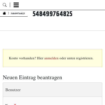
548499764825
Zum Inhalt springen
548499764825
Konto vorhanden? Hier
anmelden
oder unten registrieren.
Neuen Eintrag beantragen
Benutzer