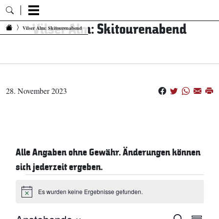
Vilser Alm: Skitourenabend
Zum Inhalt springen
Vilser Alm: Skitourenabend
28. November 2023
Alle Angaben ohne Gewähr. Änderungen können
sich jederzeit ergeben.
Veranstaltungen
Es wurden keine Ergebnisse gefunden.
Hinweis
Vera
Suche