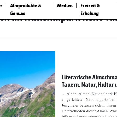
r
Almprodukte &
Medien
Freizeit &
Genuss
Erholung
en im Nationalpark Hohe Ta
Literarische Almschm
Tauern. Natur, Kultur
… Alpen, Almen, Nationalpark H
eingerichteten Nationalparks bef
Jungmeier befassen sich in ihre
Unterschieden dieser Almen. Zw
früher auf ganz unterschiedliche