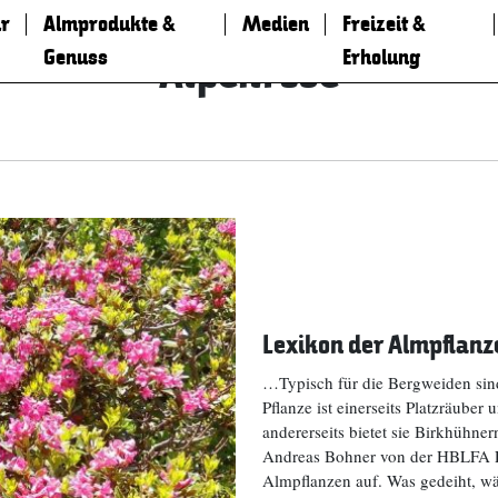
r
Almprodukte &
Medien
Freizeit &
Genuss
Erholung
Alpenrose
Lexikon der Almpflanz
…Typisch für die Bergweiden sind
Pflanze ist einerseits Platzräuber
andererseits bietet sie Birkhühn
Andreas Bohner von der HBLFA R
Almpflanzen auf. Was gedeiht, 