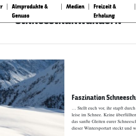
r
Almprodukte &
Medien
Freizeit &
Genuss
Erholung
Schneeschuhwandern
Faszination Schnees
… Stellt euch vor, ihr stapft durc
leise im Schnee. Keine überfüllten
das sanfte Gleiten eurer Schneesc
dieser Wintersportart steckt un