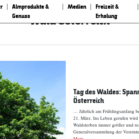
r
Almprodukte &
Medien
Freizeit &
Genuss
Erholung
Wald Österreich
Tag des Waldes: Span
Österreich
… Jährlich am Frühlingsanfang be
21. März. Ins Leben gerufen wird 
Waldsterben immer größer und rea
Generalversammlung der Vereint
More