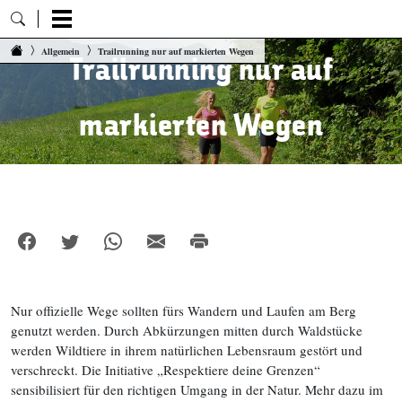
Zum Inhalt springen
Allgemein
Trailrunning nur auf markierten Wegen
Trailrunning nur auf
markierten Wegen
Nur offizielle Wege sollten fürs Wandern und Laufen am Berg
genutzt werden. Durch Abkürzungen mitten durch Waldstücke
werden Wildtiere in ihrem natürlichen Lebensraum gestört und
verschreckt. Die Initiative „Respektiere deine Grenzen“
sensibilisiert für den richtigen Umgang in der Natur. Mehr dazu im