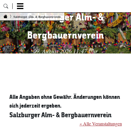
Salzburger Alm- &
Zum Inhalt springen
Salzburger Alm- & Bergbauernverein
Bergbauernverein
09. August 2026 11:47 Uhr
Alle Angaben ohne Gewähr. Änderungen können
sich jederzeit ergeben.
Salzburger Alm- & Bergbauernverein
« Alle Veranstaltungen