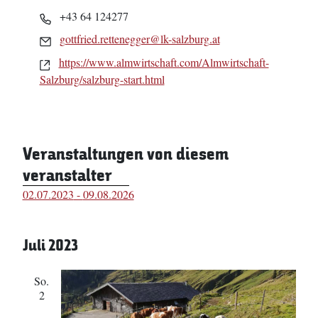
Telefon
+43 64 124277
Email
gottfried.rettenegger@lk-salzburg.at
Webseite
https://www.almwirtschaft.com/Almwirtschaft-
Salzburg/salzburg-start.html
Veranstaltungen von diesem
veranstalter
02.07.2023
 - 
09.08.2026
Datum
wählen.
Juli 2023
So.
2