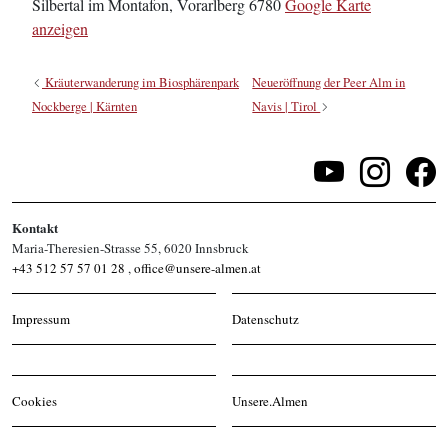
Silbertal im Montafon
,
Vorarlberg
6780
Google Karte
anzeigen
Kräuterwanderung im Biosphärenpark
Neueröffnung der Peer Alm in
Nockberge | Kärnten
Navis | Tirol
Kontakt
Maria-Theresien-Strasse 55, 6020 Innsbruck
+43 512 57 57 01 28
,
office@unsere-almen.at
Impressum
Datenschutz
Cookies
Unsere.Almen