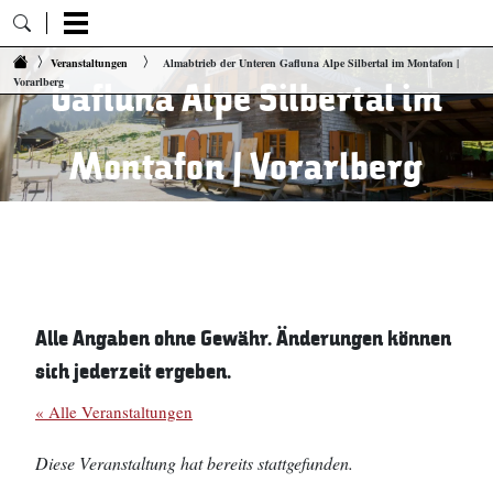
Almabtrieb der Unteren
Zum Inhalt springen
Veranstaltungen
Almabtrieb der Unteren Gafluna Alpe Silbertal im Montafon |
Gafluna Alpe Silbertal im
Vorarlberg
Montafon | Vorarlberg
01. September 2023 12:00 Uhr
Alle Angaben ohne Gewähr. Änderungen können
sich jederzeit ergeben.
« Alle Veranstaltungen
Diese Veranstaltung hat bereits stattgefunden.