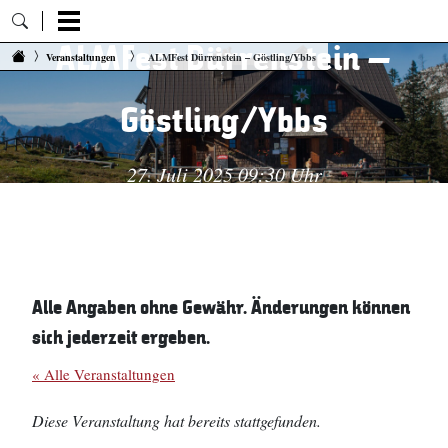
ALMFest Dürrenstein –
Zum Inhalt springen
Veranstaltungen
ALMFest Dürrenstein – Göstling/Ybbs
Göstling/Ybbs
27. Juli 2025 09:30 Uhr
Alle Angaben ohne Gewähr. Änderungen können
sich jederzeit ergeben.
« Alle Veranstaltungen
Diese Veranstaltung hat bereits stattgefunden.