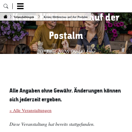
Krone Hüttenroas auf der
Zum Inhalt springen
Veranstaltungen
Krone Hüttenroas auf der Postalm
Postalm
20. Juni 2026 09:00 Uhr
Alle Angaben ohne Gewähr. Änderungen können
sich jederzeit ergeben.
« Alle Veranstaltungen
Diese Veranstaltung hat bereits stattgefunden.